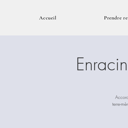
Accueil
Prendre r
Enraci
Accord
terre-mè