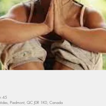
h 45
ntides, Piedmont, QC J0R 1K0, Canada