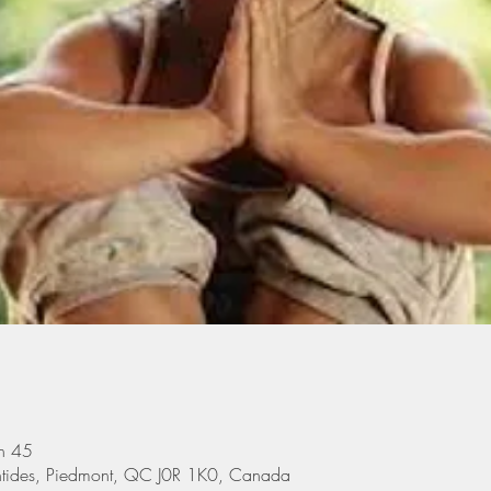
h 45
ntides, Piedmont, QC J0R 1K0, Canada