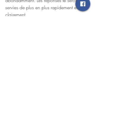
abondamment. Les réponses te seront 
servies de plus en plus rapidement et 
clairement.
Fais taire ton mental et fais-toi confiance!
Posts récents
Voir tout