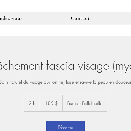
endez-vous
Contact
âchement fascia visage (myol
Soin naturel du visage qui tonifie, lisse et ravive la peau en douceur
185 dollars
canadiens
2 h
2
185 $
Bureau Bellefeuille
h
Réserver