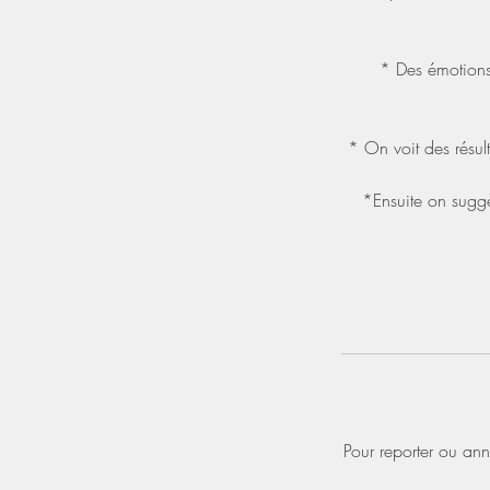
* Des émotions
* On voit des résult
*Ensuite on suggèr
Pour reporter ou an