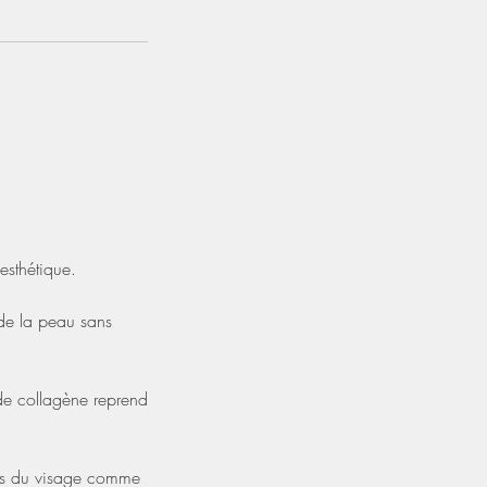
sthétique.
 de la peau sans
 de collagène reprend
cles du visage comme